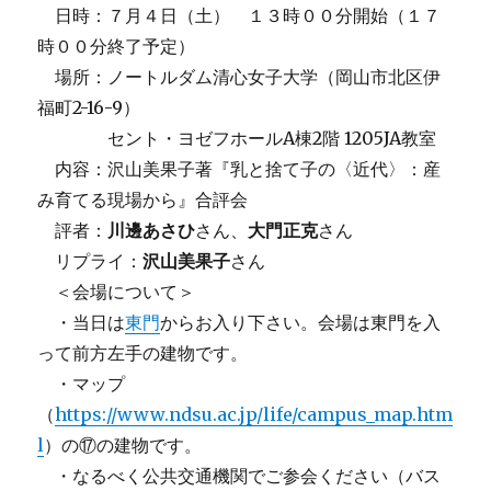
日時：７月４日（土） １３時００分開始（１７
時００分終了予定）
場所：ノートルダム清心女子大学（岡山市北区伊
福町2-16-9）
セント・ヨゼフホールA棟2階 1205JA教室
内容：沢山美果子著『乳と捨て子の〈近代〉：産
み育てる現場から』合評会
評者：
川邊あさひ
さん、
大門正克
さん
リプライ：
沢山美果子
さん
＜会場について＞
・当日は
東門
からお入り下さい。会場は東門を入
って前方左手の建物です。
・マップ
（
https://www.ndsu.ac.jp/life/campus_map.htm
l
）の⑰の建物です。
・なるべく公共交通機関でご参会ください（バス