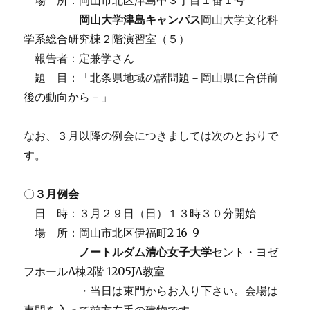
岡山大学津島キャンパス
岡山大学文化科
学系総合研究棟２階演習室（５）
報告者：定兼学さん
題 目：「北条県地域の諸問題－岡山県に合併前
後の動向から－」
なお、３月以降の例会につきましては次のとおりで
す。
〇
３月例会
日 時：３月２９日（日）１３時３０分開始
場 所：岡山市北区伊福町2-16-9
ノートルダム清心女子大学
セント・ヨゼ
フホールA棟2階 1205JA教室
・当日は東門からお入り下さい。会場は
東門を入って前方左手の建物です。