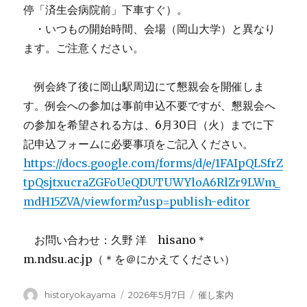
停「済生会病院前」下車すぐ）。
・いつもの開始時間、会場（岡山大学）と異なり
ます。ご注意ください。
例会終了後に岡山駅周辺にて懇親会を開催しま
す。例会への参加は事前申込不要ですが、懇親会へ
の参加を希望される方は、6月30日（火）までに下
記申込フォームに必要事項をご記入ください。
https://docs.google.com/forms/d/e/1FAIpQLSfrZ
tpQsjtxucraZGFoUeQDUTUWYloA6RlZr9LWm_
mdH15ZVA/viewform?usp=publish-editor
お問い合わせ：久野 洋 hisano＊
m.ndsu.ac.jp（＊を＠にかえてください）
投
投
カ
historyokayama
2026年5月7日
催し案内