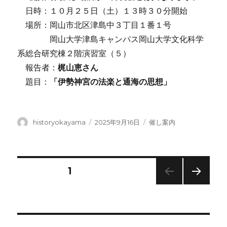
日時：１０月２５日（土）１３時３０分開始
場所：岡山市北区津島中３丁目１番１号
岡山大学津島キャンパス岡山大学文化科学
系総合研究棟２階演習室（５）
報告者：
梶山恵さん
題目：
「伊勢神宮の法楽と通海の思想」
投
投
カ
historyokayama
2025年9月16日
催し案内
稿
稿
テ
者
日:
ゴ
リ
ー
投
固定ページ
1
次の
稿
ペー
ジ
の