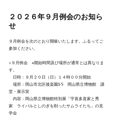
稿
稿
テ
者
日:
ゴ
リ
２０２６年９月例会のお知ら
ー
せ
９月例会を次のとおり開催いたします。ふるってご
参加ください。
○９月例会 ※開始時間及び場所が通常とは異なりま
す。
日時：９月２０日（日）１４時００分開始
場所：岡山市北区後楽園1-5 岡山県立博物館 講
堂・展示室
内容：岡山県立博物館特別展「宇喜多直家と秀
家 ライバルとしのぎを削ったサムライたち」の見
学会