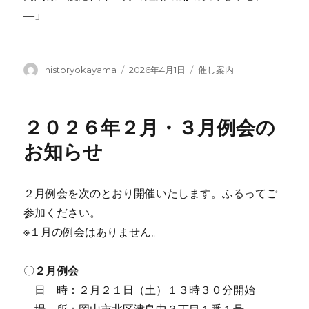
―」
投
投
カ
historyokayama
2026年4月1日
催し案内
稿
稿
テ
者
日:
ゴ
リ
２０２６年２月・３月例会の
ー
お知らせ
２月例会を次のとおり開催いたします。ふるってご
参加ください。
※１月の例会はありません。
〇
２月例会
日 時：２月２１日（土）１３時３０分開始
場 所：岡山市北区津島中３丁目１番１号