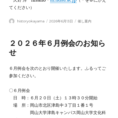
てください）
投
投
カ
historyokayama
2026年6月13日
催し案内
稿
稿
テ
者
日:
ゴ
リ
２０２６年６月例会のお知ら
ー
せ
６月例会を次のとおり開催いたします。ふるってご
参加ください。
〇６月例会
日 時：６月２０日（土）１３時３０分開始
場 所：岡山市北区津島中３丁目１番１号
岡山大学津島キャンパス岡山大学文化科