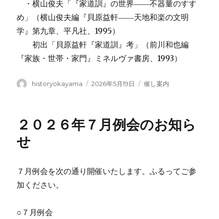
・横山俊夫「『家道訓』の世界――不器量のすす
め」（横山俊夫編『貝原益軒――天地和楽の文明
学』第九章、平凡社、1995）
初出「貝原益軒『家道訓』考」（前川和也編
『家族・世帯・家門』ミネルヴァ書房、1993）
投
投
カ
historyokayama
2026年5月19日
催し案内
稿
稿
テ
者
日:
ゴ
リ
２０２６年７月例会のお知ら
ー
せ
７月例会を次の通り開催いたします。ふるってご参
加ください。
○７月例会