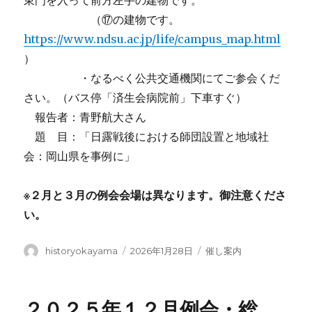
（⑰の建物です。
https://www.ndsu.ac.jp/life/campus_map.html
）
・なるべく公共交通機関にてご参会くだ
さい。（バス停「済生会病院前」下車すぐ）
報告者：青野航大さん
題 目：「日露戦後における師団設置と地域社
会：岡山県を事例に」
※２月と３月の例会会場は異なります。
御注意くださ
い。
投
投
カ
historyokayama
2026年1月28日
催し案内
稿
稿
テ
者
日:
ゴ
リ
２０２５年１２月例会・総
ー