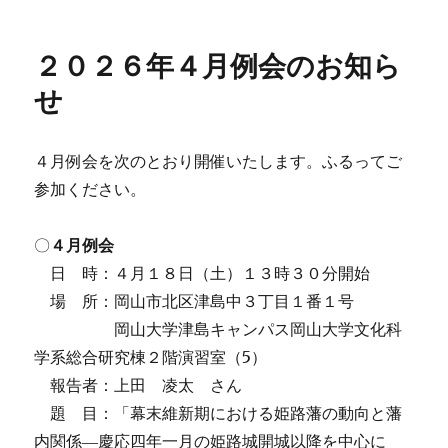
稿
稿
テ
者
日:
ゴ
リ
２０２６年４月例会のお知ら
ー
せ
４月例会を次のとおり開催いたします。ふるってご
参加ください。
〇
４月例会
日 時：４月１８日（土）１３時３０分開始
場 所：岡山市北区津島中３丁目１番１号
岡山大学津島キャンパス岡山大学文化科
学系総合研究棟２階演習室（5）
報告者：上田 凌太 さん
題 目：「幕末維新期における姫路藩の動向と藩
内関係―慶応四年一月の姫路城開城以降を中心に