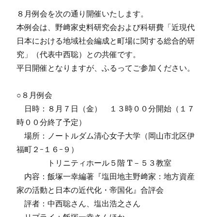
８月例会を次の通り開催いたします。
本例会は、野﨑家史料研究会および科研費「近現代
日本における地域社会編成と町場に関する総合的研
究」（代表中西聡）との共催です。
平日開催となりますが、ふるってご参加ください。
○８月例会
日時：８月７日（金） １３時００分開始（１７
時００分終了予定）
場所：ノートルダム清心女子大学（岡山市北区伊
福町２-１６-９）
トリニティホール５階 T－５３教室
内容：飯塚一幸編著『塩田地主野﨑家：地方資産
家の活動と日本の近代化・帝国化』合評会
評者：中西聡さん、塩出浩之さん
リプライ：飯塚一幸さんほか