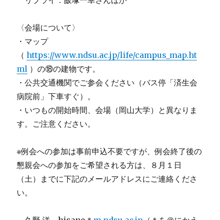
〈会場について〉
・マップ
（
https://www.ndsu.ac.jp/life/campus_map.ht
ml
）の⑱の建物です。
・公共交通機関でご参会ください（バス停「済生会
病院前」下車すぐ）。
・いつもの開始時間、会場（岡山大学）と異なりま
す。ご注意ください。
※例会への参加は事前申込不要ですが、例会終了後の
懇親会への参加をご希望される方は、８月１日
（土）までに下記のメールアドレスにご連絡くださ
い。
久野 洋 hisano＊
m.ndsu.ac.jp
（＊を＠にかえ