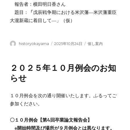
報告者：横田明日香さん
題目：
「
戊辰戦争期における米沢藩―米沢藩重臣
大瀧新蔵に着目して―」（仮）
投
投
カ
historyokayama
2025年10月24日
催し案内
稿
稿
テ
者
日:
ゴ
リ
２０２５年１０月例会のお知
ー
らせ
１０月例会を次の通り開催いたします。ふるってご
参加ください。
〇１０月例会
【第4回卒業論文報告会】
※開始時間及び場所が９月例会とは異なります。