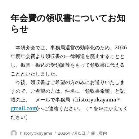
年会費の領収書についてお知
らせ
本研究会では、事務局運営の効率化のため、2026
年度年会費より領収書の一律郵送を廃止することと
し、振替・振込の受領証等をもって領収書に代える
ことといたしました。
今後、領収書はご希望の方のみにお送りいたしま
すので、ご希望の方は、件名に「領収書希望」と記
載の上、 メールで事務局（historyokayama＊
gmail.com
)へご連絡ください。（＊を＠にかえてく
ださい）
投
投
カ
historyokayama
2026年7月15日
催し案内