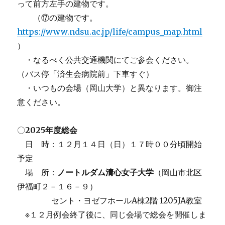
って前方左手の建物です。
（⑰の建物です。
https://www.ndsu.ac.jp/life/campus_map.html
）
・なるべく公共交通機関にてご参会ください。
（バス停「済生会病院前」下車すぐ）
・いつもの会場（岡山大学）と異なります。御注
意ください。
〇
2025年度総会
日 時：１２月１４日（日）１７時００分頃開始
予定
場 所：
ノートルダム清心女子大学
（岡山市北区
伊福町２－１６－９）
セント・ヨゼフホールA棟2階 1205JA教室
※１２月例会終了後に、同じ会場で総会を開催しま