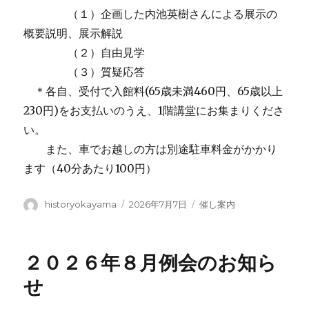
（１）企画した内池英樹さんによる展示の
概要説明、展示解説
（２）自由見学
（３）質疑応答
＊各自、受付で入館料(65歳未満460円、65歳以上
230円)をお支払いのうえ、1階講堂にお集まりくださ
い。
また、車でお越しの方は別途駐車料金がかかり
ます（40分あたり100円）
投
投
カ
historyokayama
2026年7月7日
催し案内
稿
稿
テ
者
日:
ゴ
リ
２０２６年８月例会のお知ら
ー
せ