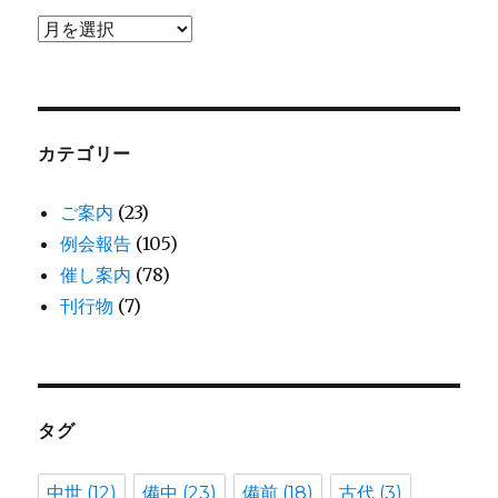
ア
ー
カ
イ
ブ
カテゴリー
ご案内
(23)
例会報告
(105)
催し案内
(78)
刊行物
(7)
タグ
中世
(12)
備中
(23)
備前
(18)
古代
(3)