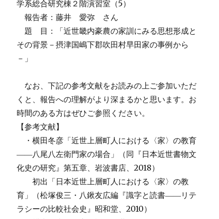
学系総合研究棟２階演習室（5）
報告者：藤井 愛弥 さん
題 目：「近世畿内豪農の家訓にみる思想形成と
その背景－摂津国嶋下郡吹田村早田家の事例から
－」
なお、下記の参考文献をお読みの上ご参加いただ
くと、報告への理解がより深まるかと思います。お
時間のある方はぜひご参照ください。
【参考文献】
・横田冬彦「近世上層町人における〈家〉の教育
――八尾八左衛門家の場合」（同『日本近世書物文
化史の研究』第五章、岩波書店、2018）
初出「日本近世上層町人における〈家〉の教
育」（松塚俊三・八鍬友広編『識字と読書――リテ
ラシーの比較社会史』昭和堂、2010）