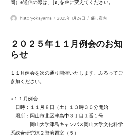
岡）※送信の際は、[a]を＠に変えてください。
投
投
カ
historyokayama
2025年11月24日
催し案内
稿
稿
テ
者
日:
ゴ
リ
２０２５年１１月例会のお知
ー
らせ
１１月例会を次の通り開催いたします。ふるってご
参加ください。
○１１月例会
日時：１１月８日（土）１３時３０分開始
場所：岡山市北区津島中３丁目１番１号
岡山大学津島キャンパス岡山大学文化科学
系総合研究棟２階演習室（５）