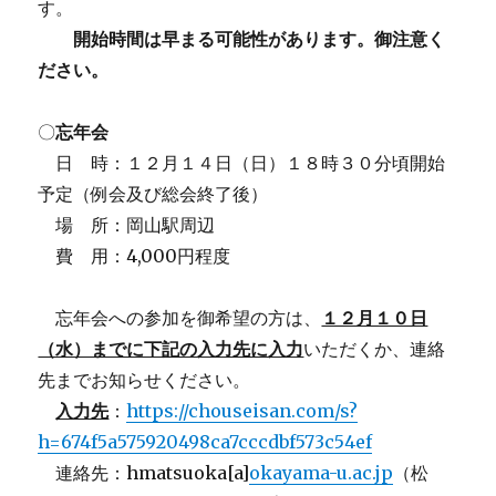
す。
開始時間は早まる可能性があります。御注意く
ださい。
〇
忘年会
日 時：１２月１４日（日）１８時３０分頃開始
予定（例会及び総会終了後）
場 所：岡山駅周辺
費 用：4,000円程度
忘年会への参加を御希望の方は、
１２月１０日
（水）までに下記の入力先に入力
いただくか、連絡
先までお知らせください。
入力先
：
https://chouseisan.com/s?
h=674f5a575920498ca7cccdbf573c54ef
連絡先：hmatsuoka[a]
okayama-u.ac.jp
（松