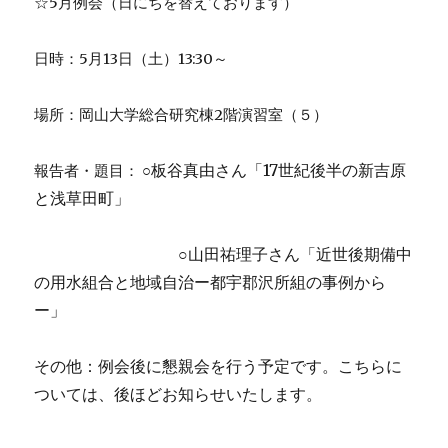
☆
5
月例会（日にちを替えております）
日時：
5
月
13
日（土）
13:30
～
場所：岡山大学総合研究棟
2
階演習室（５）
板谷真由さん「
17
世紀後半の新吉原
報告者・題目： ○
と浅草田町」
○山田祐理子さん「近世後期備中
の用水組合と地域自治ー都宇郡沢所組の事例から
ー」
その他：例会後に懇親会を行う予定です。こちらに
ついては、後ほどお知らせいたします。