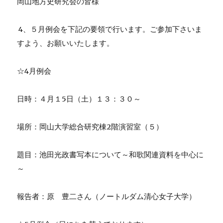
岡山地方史研究会の皆様
4
、５月例会を下記の要領で行います。ご参加下さいま
すよう、お願いいたします。
☆
4
月例会
日時：４月１
5
日（土）１３：３０～
場所：岡山大学総合研究棟
2
階演習室（５）
題目：池田光政書写本について～和歌関連資料を中心に
～
報告者：原 豊二さん（ノートルダム清心女子大学）