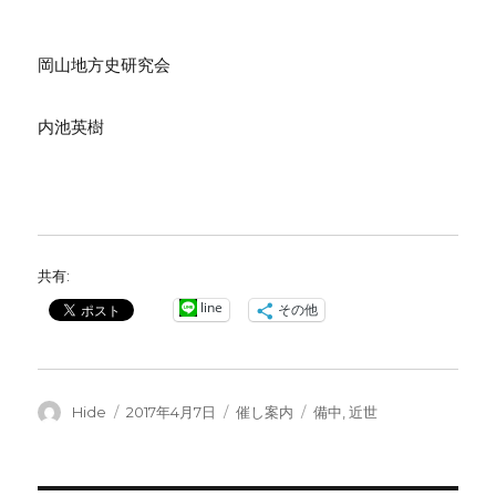
岡山地方史研究会
内池英樹
共有:
line
その他
投
投
カ
タ
Hide
2017年4月7日
催し案内
備中
,
近世
稿
稿
テ
グ
者
日:
ゴ
リ