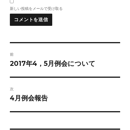
新しい投稿をメールで受け取る
投
前
稿
2017年4，5月例会について
前
の
ナ
投
ビ
稿:
次
ゲ
4月例会報告
次
の
ー
投
シ
稿: