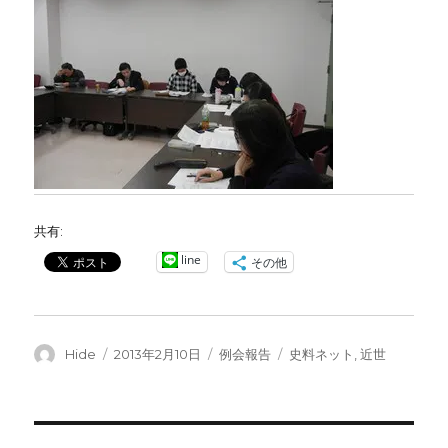
共有:
line
その他
投
投
カ
タ
Hide
2013年2月10日
例会報告
史料ネット
,
近世
稿
稿
テ
グ
者
日:
ゴ
リ
ー