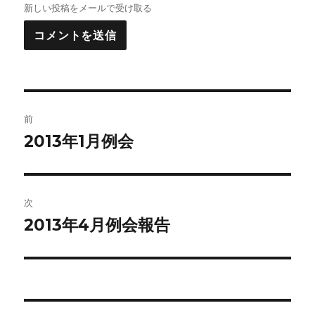
新しい投稿をメールで受け取る
投
前
稿
2013年1月例会
前
の
ナ
投
ビ
稿:
次
ゲ
2013年4月例会報告
次
の
ー
投
シ
稿:
ョ