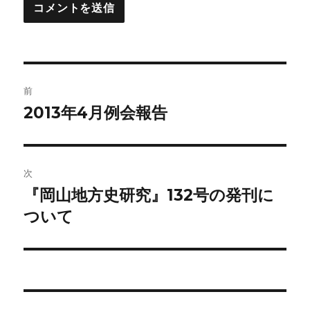
投
前
稿
2013年4月例会報告
前
の
ナ
投
ビ
稿:
次
ゲ
『岡山地方史研究』132号の発刊に
次
の
ついて
ー
投
シ
稿:
ョ