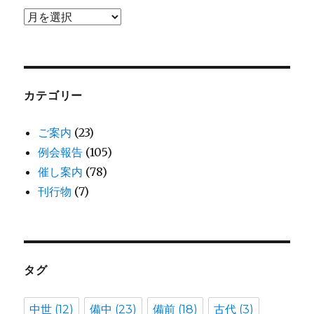
ア
ー
カ
イ
ブ
カテゴリー
ご案内
(23)
例会報告
(105)
催し案内
(78)
刊行物
(7)
タグ
中世
(12)
備中
(23)
備前
(18)
古代
(3)