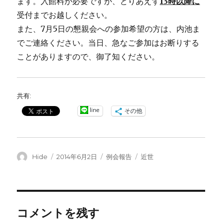
ます。入館料が必要ですが、とりあえず
13時以降に
受付までお越しください。
また、7月5日の懇親会への参加希望の方は、内池ま
でご連絡ください。当日、急なご参加はお断りする
ことがありますので、御了知ください。
共有:
line
その他
投
投
カ
タ
Hide
2014年6月2日
例会報告
近世
稿
稿
テ
グ
者
日:
ゴ
リ
ー
コメントを残す