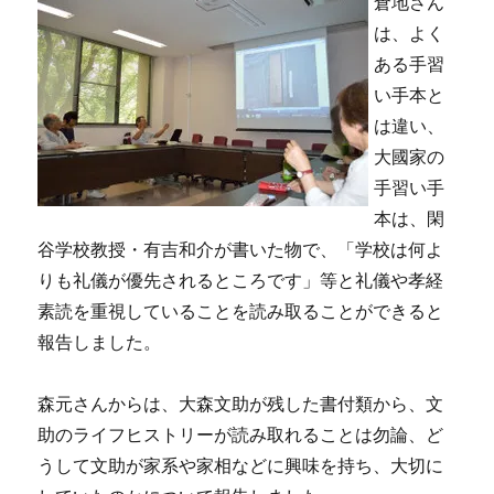
倉地さん
は、よく
ある手習
い手本と
は違い、
大國家の
手習い手
本は、閑
谷学校教授・有吉和介が書いた物で、「学校は何よ
りも礼儀が優先されるところです」等と礼儀や孝経
素読を重視していることを読み取ることができると
報告しました。
森元さんからは、大森文助が残した書付類から、文
助のライフヒストリーが読み取れることは勿論、ど
うして文助が家系や家相などに興味を持ち、大切に