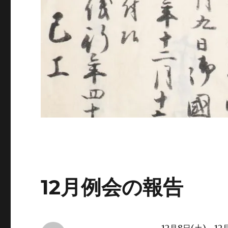
12月例会の報告
12
8
(
)
12