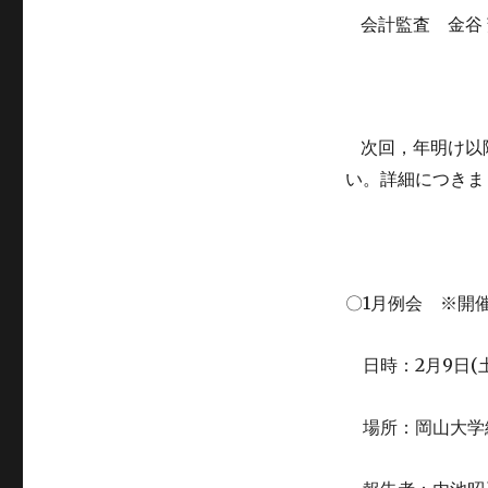
会計監査 金谷
次回，年明け以
い。
詳細につきま
1
〇
月例会
※開
2
9
(
日時：
月
日
場所：岡山大学