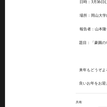
3
16
(
日時：
月
日
場所：岡山大学
報告者：山本隆
題目：「豪圓の
来年もどうぞよ
良いお年をお迎
共有: