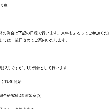
芳寛
降の例会は下記の日程で行います。来年もふるってご参加くだ
しては，後日改めてご案内いたします。
2
1
催は
月ですが，
月例会として行います。
)
13:30
土
開始
2
(5)
総合研究棟
階演習室