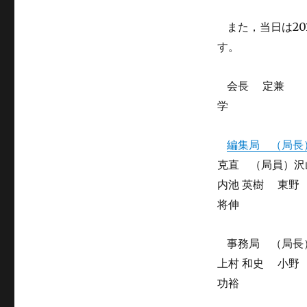
20
また，当日は
す。
会長
定兼
学
編集局 （局長
克直 （局員）
沢
内池
英樹
東野
将伸
事務局 （局長
上村
和史
小野
功裕