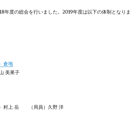
18
2019
年度の総会を行いました。
年度は以下の体制となりま
）倉地
山
美果子
）村上
岳 （局員）久野
洋