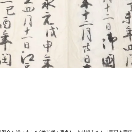
(
15
)