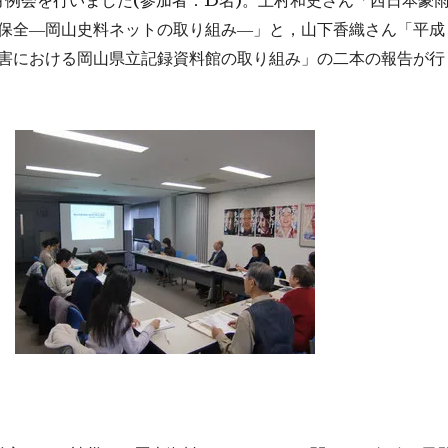
月例会を行いました
参加者：
名
。
上村和史さん「西日本豪
保全―岡山史料ネットの取り組み―」と，山下香織さん「平成
害における岡山県立記録資料館の取り組み」の二本の報告が行