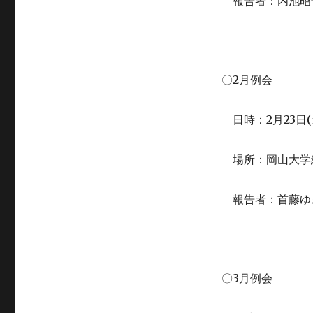
報告者：内池昭
2
〇
月例会
2
23
(
日時：
月
日
場所：岡山大学
報告者：首藤ゆ
3
〇
月例会