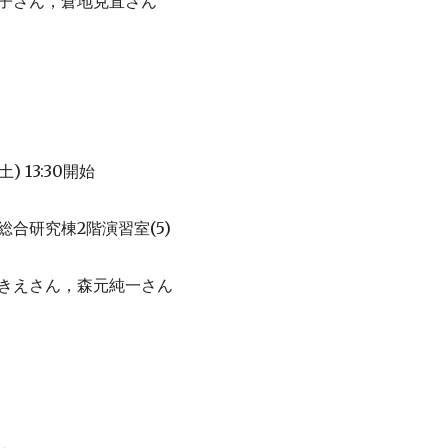
子さん，倉地克直さん
)
13:30
土
開始
2
(5)
総合研究棟
階演習室
きえさん，森元純一さん