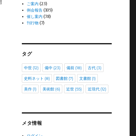
間
ご案内
(23)
例会報告
(105)
催し案内
(78)
刊行物
(7)
タグ
中世
(12)
備中
(23)
備前
(18)
古代
(3)
史料ネット
(8)
図書館
(7)
文書館
(1)
美作
(1)
美術館
(6)
近世
(55)
近現代
(12)
メタ情報
ログイン