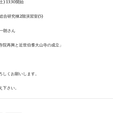
)
13:30
土
開始
2
(5)
総合研究棟
階演習室
一朗さん
寺院再興と近世伯耆大山寺の成立」
ろしくお願いします。
え下さい。