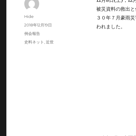
月
日
土
，
被災資料の救出と
投
Hide
３０年７月豪雨災
稿
投
2018年12月19日
われました。
者
稿
カ
例会報告
日:
テ
タ
史料ネット
,
近世
ゴ
グ
リ
ー