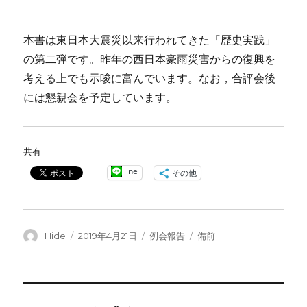
本書は東日本大震災以来行われてきた「歴史実践」
の第二弾です。昨年の西日本豪雨災害からの復興を
考える上でも示唆に富んでいます。なお，合評会後
には懇親会を予定しています。
共有:
line
その他
投
投
カ
タ
Hide
2019年4月21日
例会報告
備前
稿
稿
テ
グ
者
日:
ゴ
リ
ー