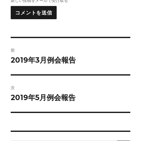
新しい投稿をメールで受け取る
投
前
稿
2019年3月例会報告
前
の
ナ
投
ビ
稿:
次
ゲ
2019年5月例会報告
次
の
ー
投
シ
稿:
ョ