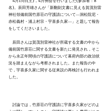
4
月
13
日
(
土
)
，
4
月例会を行いました
(
参加者：
8
名
)
。辰田芳雄さんが「新翻刻文書に見える賀茂別雷
神社領備前国竹原荘の守護請について―洞松院尼・
赤松義村・浦上村宗・宇喜多久家―」と題して報告
をしてくださいました。
辰田さんは賀茂別雷神社が所蔵する文書の中から
備前国竹原荘に関する文書を新たに発見され，そこ
から永正年間頃の守護請について幕府内部の政治状
況を踏まえながら考察されました。また報告の中
で，宇喜多久家に関する従来説の再検討も行われま
した。
討論では，竹原荘の守護請に宇喜多久家がどのよ