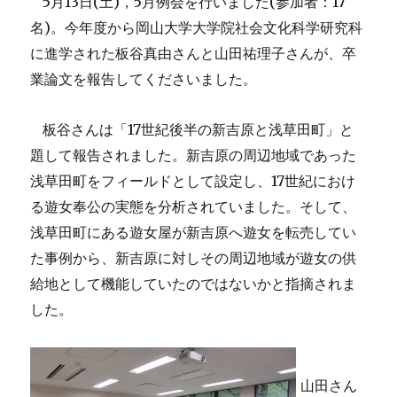
5
13
(
)
5
(
17
月
日
土
，
月例会を行いました
参加者：
)
名
。今年度から岡山大学大学院社会文化科学研究科
に進学された板谷真由さんと山田祐理子さんが、卒
業論文を報告してくださいました。
17
板谷さんは「
世紀後半の新吉原と浅草田町」と
題して報告されました。新吉原の周辺地域であった
17
浅草田町をフィールドとして設定し、
世紀におけ
る遊女奉公の実態を分析されていました。そして、
浅草田町にある遊女屋が新吉原へ遊女を転売してい
た事例から、新吉原に対しその周辺地域が遊女の供
給地として機能していたのではないかと指摘されま
した。
山田さん