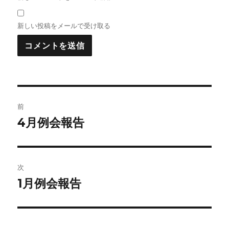
新しい投稿をメールで受け取る
投
前
稿
4月例会報告
前
の
ナ
投
ビ
稿:
次
ゲ
1月例会報告
次
の
ー
投
シ
稿: