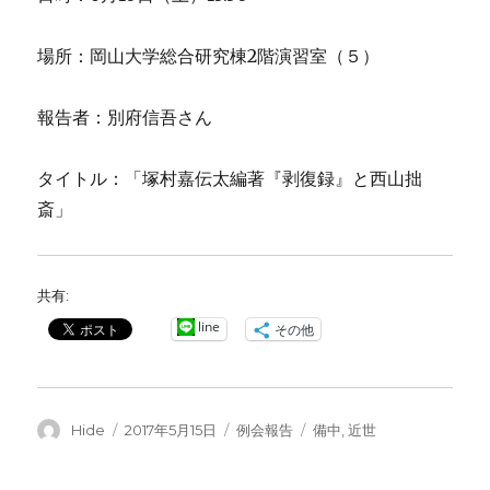
場所：岡山大学総合研究棟
2
階演習室（５）
報告者：別府信吾さん
タイトル：「塚村嘉伝太編著『剥復録』と西山拙
斎」
共有:
line
その他
投
投
カ
タ
Hide
2017年5月15日
例会報告
備中
,
近世
稿
稿
テ
グ
者
日:
ゴ