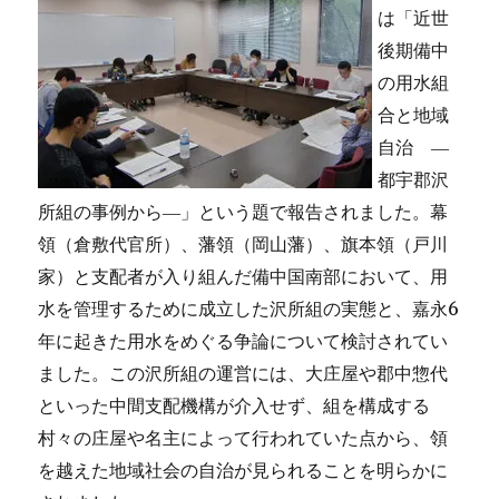
は「近世
後期備中
の用水組
合と地域
自治 ―
都宇郡沢
所組の事例から―」という題で報告されました。幕
領（倉敷代官所）、藩領（岡山藩）、旗本領（戸川
家）と支配者が入り組んだ備中国南部において、用
6
水を管理するために成立した沢所組の実態と、嘉永
年に起きた用水をめぐる争論について検討されてい
ました。この沢所組の運営には、大庄屋や郡中惣代
といった中間支配機構が介入せず、組を構成する
村々の庄屋や名主によって行われていた点から、領
を越えた地域社会の自治が見られることを明らかに