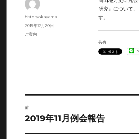
研究』について、
投
historyokayama
す。
稿
投
2019年12月20日
者
稿
カ
ご案内
日:
テ
共有:
ゴ
li
リ
ー
投
前
稿
2019年11月例会報告
前
の
ナ
投