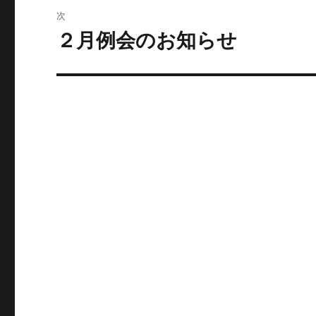
ビ
稿:
次
ゲ
２月例会のお知らせ
次
の
ー
投
シ
稿:
ョ
ン