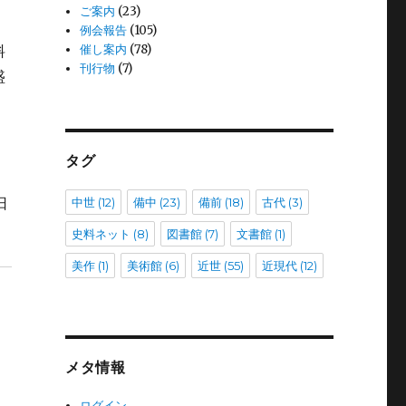
ご案内
(23)
例会報告
(105)
料
催し案内
(78)
刊行物
(7)
盛
タグ
日
中世
(12)
備中
(23)
備前
(18)
古代
(3)
史料ネット
(8)
図書館
(7)
文書館
(1)
美作
(1)
美術館
(6)
近世
(55)
近現代
(12)
メタ情報
ログイン