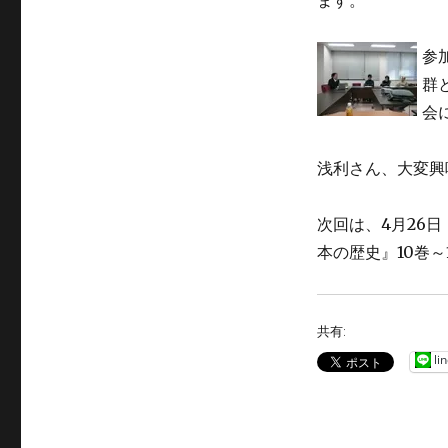
参
群
会
浅利さん、大変興
次回は、4月26日
本の歴史』10巻
共有:
li