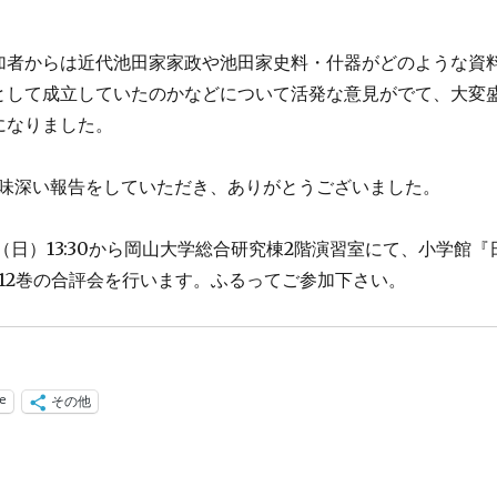
加者からは近代池田家家政や池田家史料・什器がどのような資
として成立していたのかなどについて活発な意見がでて、大変
になりました。
味深い報告をしていただき、ありがとうございました。
（日）13:30から岡山大学総合研究棟2階演習室にて、小学館『
～12巻の合評会を行います。ふるってご参加下さい。
ne
その他