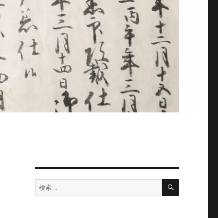
検
検
索
索:
ん