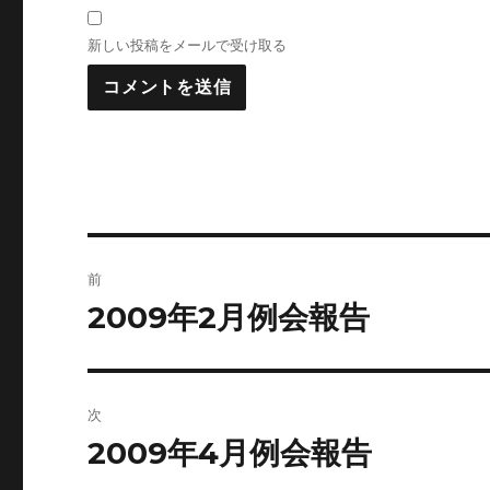
新しい投稿をメールで受け取る
投
前
稿
2009年2月例会報告
前
の
ナ
投
ビ
稿:
次
ゲ
2009年4月例会報告
次
の
ー