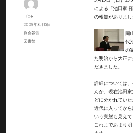
による「池田家旧
投
Hide
の報告がありまし
稿
投
2009年3月15日
者
稿
カ
例会報告
岡
日:
テ
タ
図書館
代
ゴ
グ
の
リ
ー
た明治から大正に
だきました。
詳細については、
んが、現在池田家
どに分かれていた
近代に入ってから
いう実態も見えて
これまであまり明
ます。