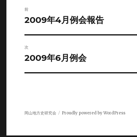
投
前
稿
2009年4月例会報告
前
の
ナ
投
ビ
稿:
次
ゲ
2009年6月例会
次
の
ー
投
シ
稿:
ョ
ン
岡山地方史研究会
Proudly powered by WordPress