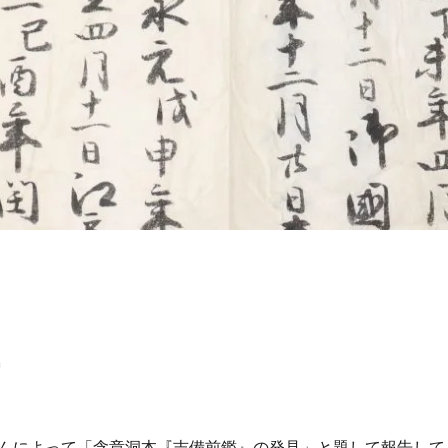
告
んによって「含章洞本『吉備前鑑』の発見」と題して報告して