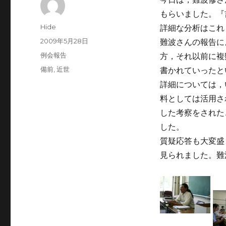
もらいました。『
投
Hide
詳細な分析はこれ
稿
投
2009年5月28日
難波さんの報告に
者
稿
カ
例会報告
方，それ以前に複
日:
テ
タ
備前
,
近世
書かれていったと
ゴ
グ
詳細については，
リ
ー
料としては活用さ
した考察をされた
した。
質疑応答も大変盛
見られました。難