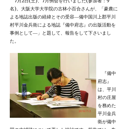
7月2日(土)、7月例会を行いました(参加者：9
名)。大阪大学大学院の古林小百合さんが、「豪農に
よる地誌出版の経緯とその受容―備中国川上郡平川
村平川金兵衛による地誌『備中府志』の出版活動を
事例として―」と題して、報告をして下さいまし
た。
『備中
府志』
は、平川
村の庄屋
を務めた
平川金兵
衛が備中