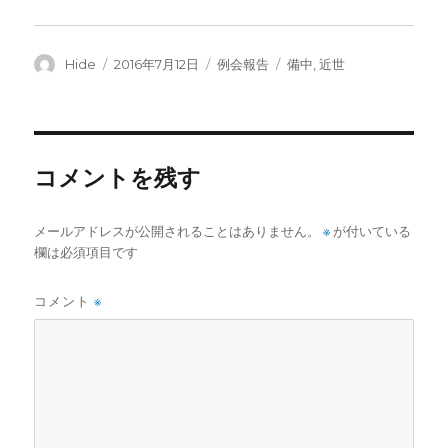
投
投
カ
タ
Hide
2016年7月12日
例会報告
備中
,
近世
稿
稿
テ
グ
者
日:
ゴ
リ
ー
コメントを残す
メールアドレスが公開されることはありません。
※
が付いている
欄は必須項目です
コメント
※