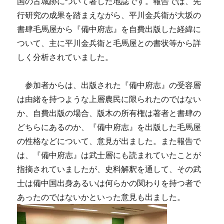
国の古城跡について著した地誌です。報告では、先
行研究の成果を踏まえながら、平川金兵衛が大坂の
書肆毛馬屋から『備中府志』を自費出版した経緯に
ついて、主に平川金兵衛と毛馬屋との書状等から詳
しく分析されていました。
参加者からは、出版された『備中府志』の受容層
は由緒を持つような上層農民に限られたのではない
か、自費出版の場合、版木の所有権は著者と書肆の
どちらにあるのか、『備中府志』を出版した毛馬屋
の性格などについて、意見が出ました。また報告で
は、『備中府志』は武士層にも読まれていたことが
指摘されていましたが、史料解釈を通して、その武
士は備中国出身あるいは何らかの関わりを持つ者で
あったのではないかといった意見も出ました。