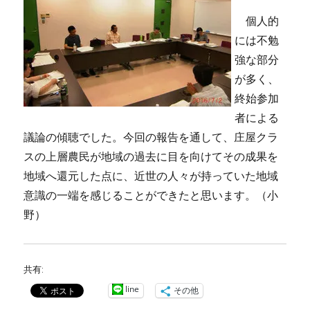
個人的
には不勉
強な部分
が多く、
終始参加
者による
議論の傾聴でした。今回の報告を通して、庄屋クラ
スの上層農民が地域の過去に目を向けてその成果を
地域へ還元した点に、近世の人々が持っていた地域
意識の一端を感じることができたと思います。（小
野）
共有:
line
その他