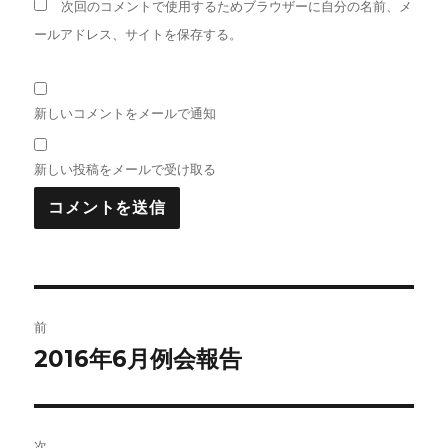
次回のコメントで使用するためブラウザーに自分の名前、メ
ールアドレス、サイトを保存する。
新しいコメントをメールで通知
新しい投稿をメールで受け取る
投
前
稿
2016年6月例会報告
前
の
ナ
投
ビ
稿:
次