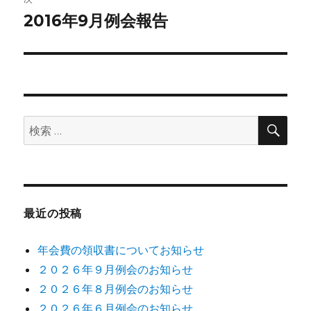
ゲ
2016年9月例会報告
次
の
ー
投
シ
稿:
ョ
検
検
索
ン
索:
最近の投稿
年会費の領収書についてお知らせ
２０２６年９月例会のお知らせ
２０２６年８月例会のお知らせ
２０２６年６月例会のお知らせ